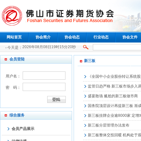
网站首页
协会简介
协会动态
行业动态
协会文件
2026年08月08日19时15分20秒
今天是：
会员登陆
新三板
用户名：
《全国中小企业股份转让系统股
监管日趋严格 新三板市场步入
密 码：
盛宴散场 尴尬的新三板做市商
国务院顶层设计再提新三板 渐
综合服务
新三板挂牌企业逾8000家 定
新三板分层管理办法发布
会员产品展示
新三板整体交投回暖 机构处于