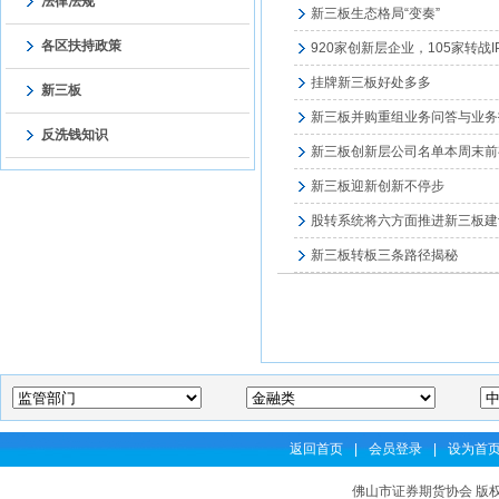
法律法规
新三板生态格局“变奏”
各区扶持政策
920家创新层企业，105家转战
挂牌新三板好处多多
新三板
新三板并购重组业务问答与业务指
反洗钱知识
新三板创新层公司名单本周末前
新三板迎新创新不停步
股转系统将六方面推进新三板建
新三板转板三条路径揭秘
返回首页
|
会员登录
|
设为首
佛山市证券期货协会 版权