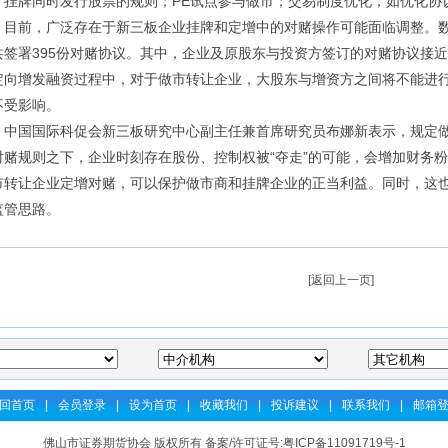
、挂牌同时发行股票的规则；PE试点参与做市；交易制度优化，如优化协
前，广泛存在于新三板企业挂牌和定增中的对赌操作可能面临调整。数据
共签署395份对赌协议。其中，企业及原股东与投资方签订的对赌协议接
定向增发融资过程中，对于做市转让企业，大股东与增资方之间将不能进
不受影响。
国国际科促会新三板研究中心副主任兼首席研究员布娜新表示，规定做
对赌规则之下，企业时刻存在股份、控制权被“夺走”的可能，会增加财务
市转让企业定增对赌，可以保护做市商和挂牌企业的正当利益。同时，这
监管思路。
[
返回上一页
]
回首页
|
会员登录
|
设为首页
|
收藏我们
|
投诉建议
|
联系我们
|
邮箱
佛山市证券期货协会 版权所有 备案/许可证号:
粤ICP备11091719号-1