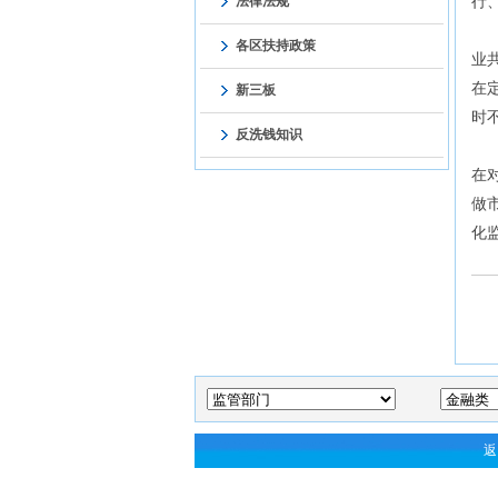
行
法律法规
目
各区扶持政策
业
在
新三板
时
反洗钱知识
中
在
做
化
返