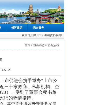
进
投诉建议
综合服务
欢迎进入佛山市证券期货协会网站
首页
>
协会动态
> 协会活动
司
:53:28
上市促进会携手举办“上市公
织近三十家券商、
私募机构
、企
323），受到了董事会秘书兼
宪绵的热情接待。
论，其中关于瀚蓝未来业务发展