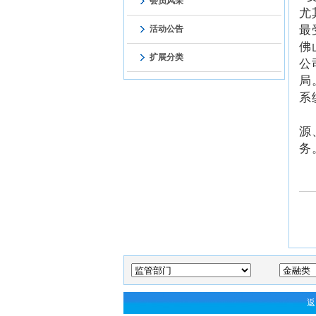
会员风采
尤
最
活动公告
佛
扩展分类
公
局
系
据
源
务
返